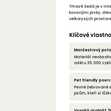
Tmavě šedá je v inte
kovovými prvky, dřev
velkorysých prostor
Klíčové vlastn
Manžestrový pota
Materiál neobsahuj
oděru 35 000 cykl
Pet friendly povr
Pevné žebrované s
psům, kteří si lůž
Vysoká gramáž 3