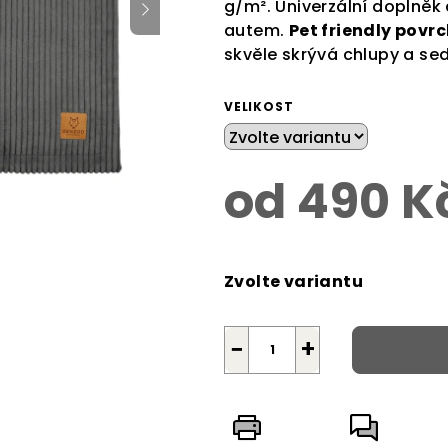
g/m². Univerzální doplněk 
z
autem.
Pet friendly povrc
5
skvěle skrývá chlupy a sed
hvězdiček.
VELIKOST
od
490 K
Měrná
cena:
Zvolte variantu
−
+