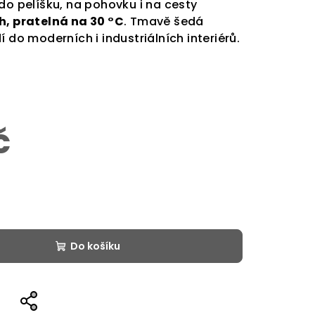
do pelíšku, na pohovku i na cesty
h, pratelná na 30 °C
. Tmavě šedá
í do moderních i industriálních interiérů.
č
Do košíku