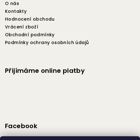
c
O nás
t
í
Kontakty
í
p
Hodnocení obchodu
r
Vrácení zboží
v
Obchodní podmínky
k
Podmínky ochrany osobních údajů
y
v
ý
p
Přijímáme online platby
i
s
u
Facebook