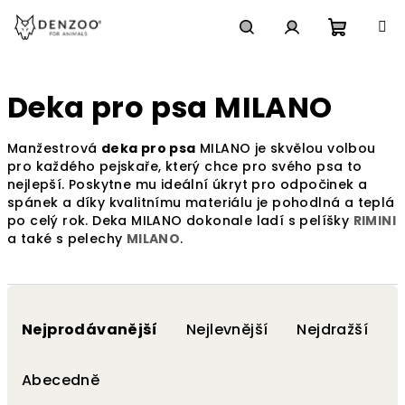
Přejít
na
obsah
Nákupn
Hledat
Přihlášení
Deka pro psa MILANO
košík
Manžestrová
deka pro psa
MILANO je skvělou volbou
pro každého pejskaře, který chce pro svého psa to
nejlepší. Poskytne mu ideální úkryt pro odpočinek a
spánek a díky kvalitnímu materiálu je pohodlná a teplá
po celý rok. Deka MILANO dokonale ladí s pelíšky
RIMINI
a také s pelechy
MILANO
.
Ř
a
Nejprodávanější
Nejlevnější
Nejdražší
z
e
Abecedně
n