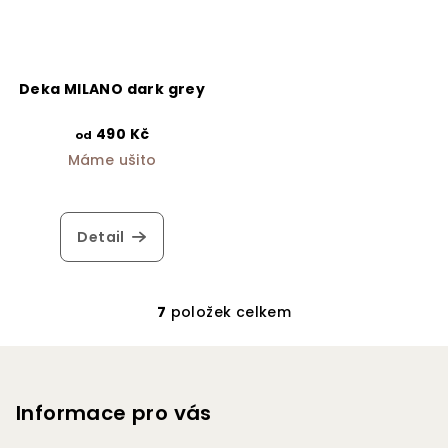
Deka MILANO dark grey
490 Kč
od
Máme ušito
Detail
7
položek celkem
O
v
Z
l
á
á
p
Informace pro vás
d
a
a