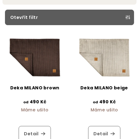
í
p
Otevřít filtr
r
V
o
ý
d
p
u
i
k
s
t
p
ů
r
Deka MILANO brown
Deka MILANO beige
o
d
490 Kč
490 Kč
od
od
Máme ušito
Máme ušito
u
k
t
Detail
Detail
ů