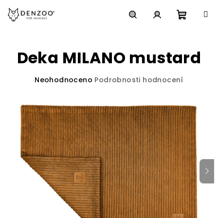
Přejít
na
obsah
Nákupn
Hledat
Přihlášení
Deka MILANO mustard
košík
Průměrné
Neohodnoceno
Podrobnosti hodnocení
hodnocení
produktu
je
0,0
z
5
hvězdiček.