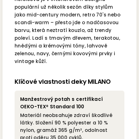
populární už několik sezón díky stylům
jako mid-century modern, retro 70's nebo
scandi-warm – přesto jde o nadčasovou
barvu, která neztratí kouzlo, až trendy
poleví. Ladí s tmavým dřevem, terakotou,
hnědými a krémovými tóny, lahvově
zelenou, navy, černými kovovými prvky i
vintage kůží.
Klíčové vlastnosti deky MILANO
Manžestrový potah s certifikací
OEKO-TEX® Standard 100
Materiál neobsahuje zdraví škodlivé
látky. Složení 90 % polyester a 10 %
nylon, gramáž 365 g/m², odolnost
proti oděru 35 000 cyklů.