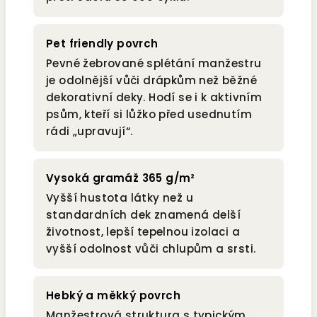
Pet friendly povrch
Pevné žebrované splétání manžestru
je odolnější vůči drápkům než běžné
dekorativní deky. Hodí se i k aktivním
psům, kteří si lůžko před usednutím
rádi „upravují“.
Vysoká gramáž 365 g/m²
Vyšší hustota látky než u
standardních dek znamená delší
životnost, lepší tepelnou izolaci a
vyšší odolnost vůči chlupům a srsti.
Hebký a měkký povrch
Manžestrová struktura s typickým