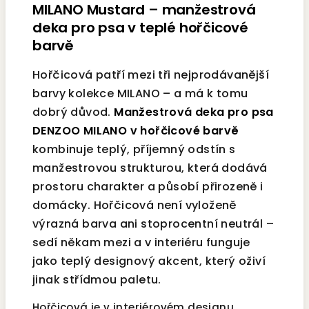
MILANO Mustard – manžestrová
deka pro psa v teplé hořčicové
barvě
Hořčicová patří mezi tři nejprodávanější
barvy kolekce MILANO – a má k tomu
dobrý důvod.
Manžestrová deka pro psa
DENZOO MILANO v hořčicové barvě
kombinuje teplý, příjemný odstín s
manžestrovou strukturou, která dodává
prostoru charakter a působí přirozeně i
domácky. Hořčicová není vyloženě
výrazná barva ani stoprocentní neutrál –
sedí někam mezi a v interiéru funguje
jako teplý designový akcent, který oživí
jinak střídmou paletu.
Hořčicová je v interiérovém designu