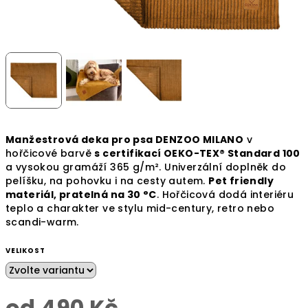
Manžestrová deka pro psa DENZOO MILANO
v
hořčicové barvě
s certifikací OEKO-TEX® Standard 100
a vysokou gramáží 365 g/m². Univerzální doplněk do
pelíšku, na pohovku i na cesty autem.
Pet friendly
materiál, pratelná na 30 °C
. Hořčicová dodá interiéru
teplo a charakter ve stylu mid-century, retro nebo
scandi-warm.
VELIKOST
od
490 Kč