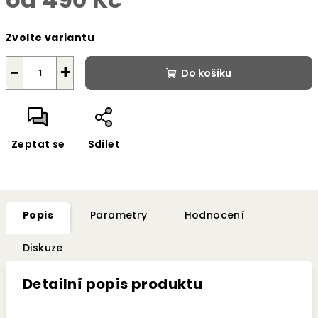
Měrná
Zvolte variantu
cena:
−
+
Do košíku
Zeptat se
Sdílet
Popis
Parametry
Hodnocení
Diskuze
Detailní popis produktu