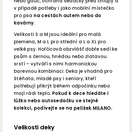
nebo gauč, ochrana sedačky před chlupy a
v případě potřeby i jako mobilní místečko
pro psa
na cestách autem nebo do
kavárny
.
Velikosti S a M jsou ideální pro malá
plemena, M a L pro střední a L a XL pro
velké psy. Hořčicová obzvlášť dobře sedí ke
psům s černou, hnědou nebo zlatavou
srstí – vytváří s nimi harmonickou
barevnou kombinaci. Deka je vhodná pro
štěňata, mladé psy i seniory, kteří
potřebují přikrýt během odpočinku nebo
mají rádi teplo.
Pokud k dece hledáte i
lůžko nebo autosedačku ve stejné
kolekci, podívejte se na
pelíšek MILANO
.
Velikosti deky