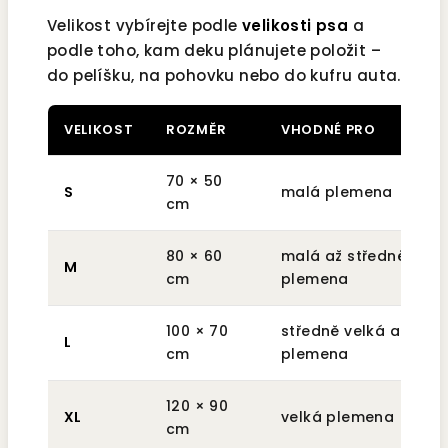
Velikost vybírejte podle
velikosti psa
a
podle toho, kam deku plánujete položit –
do pelíšku, na pohovku nebo do kufru auta.
VELIKOST
ROZMĚR
VHODNÉ PRO
70 × 50
S
malá plemena
cm
80 × 60
malá až středně velk
M
cm
plemena
100 × 70
středně velká až velk
L
cm
plemena
120 × 90
XL
velká plemena
cm