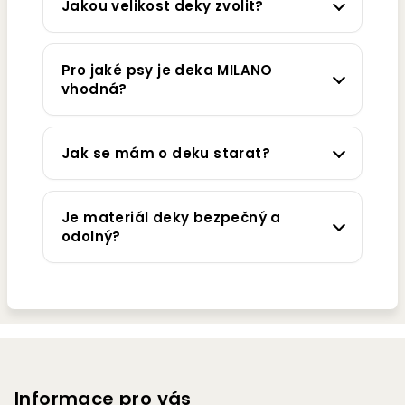
Jakou velikost deky zvolit?
Pro jaké psy je deka MILANO
vhodná?
Jak se mám o deku starat?
Je materiál deky bezpečný a
odolný?
Z
á
p
Informace pro vás