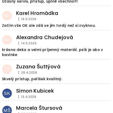
i
Úžasný servis, přístup, úplně všechno!!!
s
Karel Hromádka
h
KH
|
16.5.2026
Hodnocení obchodu je 5 z 5 hvězdiček.
o
Zatím vše OK ale zdá se jim tvrdý než si zvyknou.
d
n
Alexandra Chudejová
AC
o
|
14.5.2026
Hodnocení obchodu je 5 z 5 hvězdiček.
c
krásna deka a velmi príjemný materiál. psík je ako v
bavlnke
e
n
Zuzana Šuttýová
ZŠ
í
|
28.4.2026
Hodnocení obchodu je 5 z 5 hvězdiček.
Skvelý prístup, pelíšek kvalitný.
Simon Kubicek
SK
|
13.4.2026
Hodnocení obchodu je 5 z 5 hvězdiček.
Marcela Štursová
MŠ