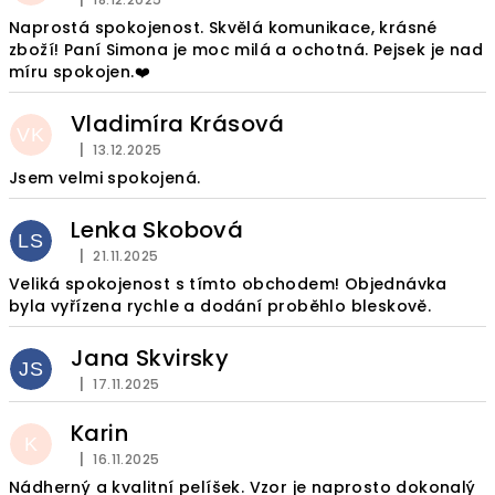
Hodnocení obchodu je 5 z 5 hvězdiček.
Naprostá spokojenost. Skvělá komunikace, krásné
zboží! Paní Simona je moc milá a ochotná. Pejsek je nad
míru spokojen.❤️
Vladimíra Krásová
VK
|
13.12.2025
Hodnocení obchodu je 5 z 5 hvězdiček.
Jsem velmi spokojená.
Lenka Skobová
LS
|
21.11.2025
Hodnocení obchodu je 5 z 5 hvězdiček.
Veliká spokojenost s tímto obchodem! Objednávka
byla vyřízena rychle a dodání proběhlo bleskově.
Jana Skvirsky
JS
|
17.11.2025
Hodnocení obchodu je 5 z 5 hvězdiček.
Karin
K
|
16.11.2025
Hodnocení obchodu je 5 z 5 hvězdiček.
Nádherný a kvalitní pelíšek. Vzor je naprosto dokonalý