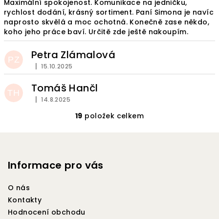
Maximální spokojenost. Komunikace na jedničku,
rychlost dodání, krásný sortiment. Paní Simona je navíc
naprosto skvělá a moc ochotná. Konečně zase někdo,
koho jeho práce baví. Určitě zde ještě nakoupím.
Petra Zlámalová
PZ
|
15.10.2025
Hodnocení obchodu je 5 z 5 hvězdiček.
Tomáš Hančl
TH
|
14.8.2025
Hodnocení obchodu je 5 z 5 hvězdiček.
19
položek celkem
O
v
Z
l
á
á
p
Informace pro vás
d
a
a
c
O nás
t
í
Kontakty
í
p
Hodnocení obchodu