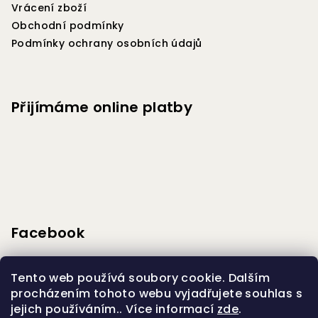
r
Vrácení zboží
v
Obchodní podmínky
k
Podmínky ochrany osobních údajů
y
v
ý
p
Přijímáme online platby
i
s
u
Facebook
Tento web používá soubory cookie. Dalším
procházením tohoto webu vyjadřujete souhlas s
jejich používáním.. Více informací
zde
.
Vytvořilo s