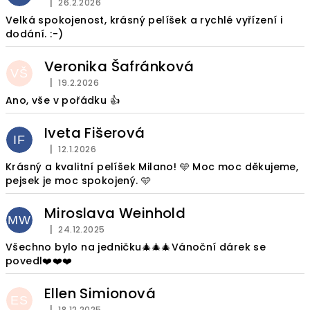
|
26.2.2026
Hodnocení obchodu je 5 z 5 hvězdiček.
Velká spokojenost, krásný pelíšek a rychlé vyřízení i
dodání. :-)
Veronika Šafránková
VŠ
|
19.2.2026
Hodnocení obchodu je 5 z 5 hvězdiček.
Ano, vše v pořádku 👍
Iveta Fišerová
IF
|
12.1.2026
Hodnocení obchodu je 5 z 5 hvězdiček.
Krásný a kvalitní pelíšek Milano! 🩵 Moc moc děkujeme,
pejsek je moc spokojený. 🩵
Miroslava Weinhold
MW
|
24.12.2025
Hodnocení obchodu je 5 z 5 hvězdiček.
Všechno bylo na jedničku🎄🎄🎄Vánoční dárek se
povedl❤️❤️❤️
Ellen Simionová
ES
|
18.12.2025