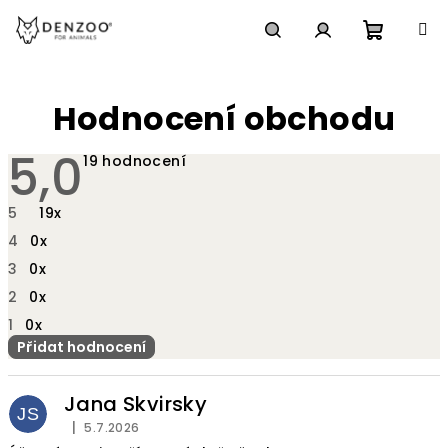
Přejít
na
obsah
Nákupn
Hledat
Přihlášení
Hodnocení obchodu
košík
5,0
Průměrné
19 hodnocení
hodnocení
obchodu
je
5
19x
5,0
z
4
0x
5
hvězdiček.
3
0x
2
0x
1
0x
Přidat hodnocení
V
ý
Jana Skvirsky
JS
p
|
5.7.2026
Hodnocení obchodu je 5 z 5 hvězdiček.