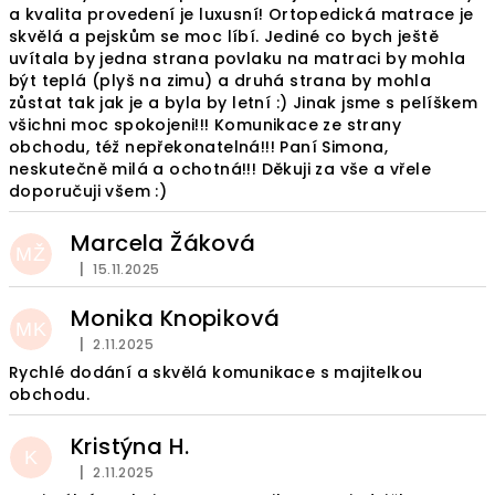
a kvalita provedení je luxusní! Ortopedická matrace je
skvělá a pejskům se moc líbí. Jediné co bych ještě
uvítala by jedna strana povlaku na matraci by mohla
být teplá (plyš na zimu) a druhá strana by mohla
zůstat tak jak je a byla by letní :) Jinak jsme s pelíškem
všichni moc spokojeni!!! Komunikace ze strany
obchodu, též nepřekonatelná!!! Paní Simona,
neskutečně milá a ochotná!!! Děkuji za vše a vřele
doporučuji všem :)
Marcela Žáková
MŽ
|
15.11.2025
Hodnocení obchodu je 5 z 5 hvězdiček.
Monika Knopiková
MK
|
2.11.2025
Hodnocení obchodu je 5 z 5 hvězdiček.
Rychlé dodání a skvělá komunikace s majitelkou
obchodu.
Kristýna H.
K
|
2.11.2025
Hodnocení obchodu je 5 z 5 hvězdiček.