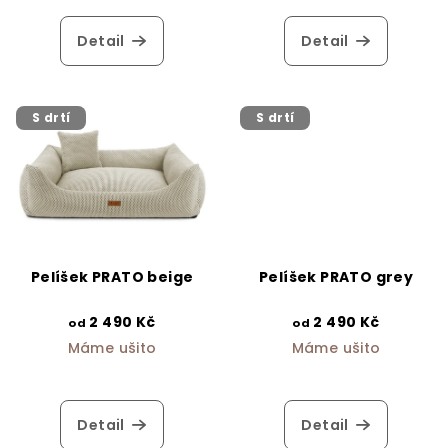
hodnocení
t
produktu
Detail
Detail
ů
je
5,0
z
5
S drtí
S drtí
hvězdiček.
Pelíšek PRATO beige
Pelíšek PRATO grey
2 490 Kč
2 490 Kč
od
od
Máme ušito
Máme ušito
Detail
Detail