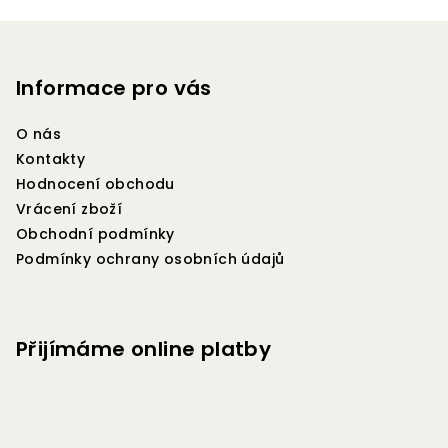
v
Z
l
á
á
p
Informace pro vás
d
a
a
c
O nás
t
í
Kontakty
í
p
Hodnocení obchodu
r
Vrácení zboží
v
Obchodní podmínky
k
Podmínky ochrany osobních údajů
y
v
ý
p
Přijímáme online platby
i
s
u