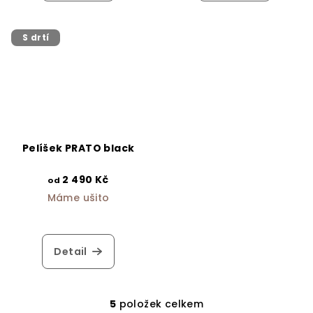
S drtí
Pelíšek PRATO black
2 490 Kč
od
Máme ušito
Detail
5
položek celkem
O