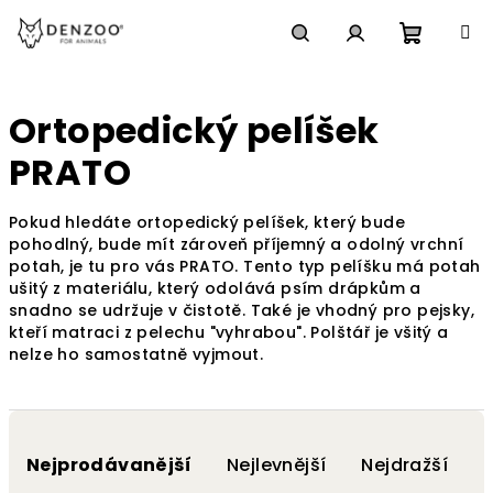
Přejít
na
obsah
Nákupn
Hledat
Přihlášení
Ortopedický pelíšek
košík
PRATO
Pokud hledáte ortopedický pelíšek, který bude
pohodlný, bude mít zároveň příjemný a odolný vrchní
potah, je tu pro vás PRATO. Tento typ pelíšku má potah
ušitý z materiálu, který odolává psím drápkům a
snadno se udržuje v čistotě. Také je vhodný pro pejsky,
kteří matraci z pelechu "vyhrabou". Polštář je všitý a
nelze ho samostatně vyjmout.
Ř
a
Nejprodávanější
Nejlevnější
Nejdražší