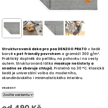
Strukturovaná deka pro psa DENZOO PRATO
v šedé
barvě
s pet friendly povrchem
a gramáží 300 g/m².
Praktický doplněk do pelíšku, na pohovku i na cesty
autem. Strukturovaná látka
maskuje nečistoty a
snadno se zbavuje chlupů
. Pratelná na 30 °C. Klasická
šedá je univerzální volba do moderního,
skandinávského i minimalistického interiéru.
VELIKOST
od
490 Kč