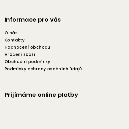
Z
á
p
Informace pro vás
a
O nás
t
Kontakty
í
Hodnocení obchodu
Vrácení zboží
Obchodní podmínky
Podmínky ochrany osobních údajů
Přijímáme online platby