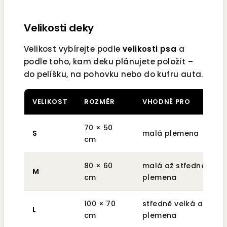
Velikosti deky
Velikost vybírejte podle
velikosti psa
a
podle toho, kam deku plánujete položit –
do pelíšku, na pohovku nebo do kufru auta.
VELIKOST
ROZMĚR
VHODNÉ PRO
70 × 50
S
malá plemena
cm
80 × 60
malá až středně velk
M
cm
plemena
100 × 70
středně velká až velk
L
cm
plemena