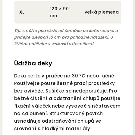
120 × 90
XL
velká plemena
cm
Tip: změřte psa vleže od čumáku po kořen ocasu a
přidejte alespoň 10 cm pro pohodlné natažení. U
štěňat počítejte s velikostí v dospělosti.
Údržba deky
Deku perte v pračce na 30 °C nebo ručně.
Používejte pouze šetrné prací prostředky
bez aviváže. Sušička se nedoporučuje. Pro
běžné čištění a odstranění chlupů použijte
fixační váleček nebo vysavač s nástavcem
na čalounění. Strukturovaný povrch
usnadňuje odstraňování chlupů ve
srovnání s hladkými materiály.