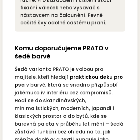
ručně. Pro každodenní čištění stačí
fixační váleček nebo vysavač s
nástavcem na čalounění. Pevné
obšité švy odolné častému praní.
Komu doporučujeme PRATO v
šedé barvě
Šedá varianta PRATO je volbou pro
majitele, kteří hledají
praktickou deku pro
psa
v barvě, která se snadno přizpůsobí
jakémukoliv interiéru bez kompromisů.
Hodí se do skandinávských,
minimalistických, moderních, japandi i
klasických prostor a do bytů, kde se
barevná paleta v průběhu let mění – šedá
zůstává funkční bez ohledu na to, jak
měníte doplňky a textil. Funguje jako