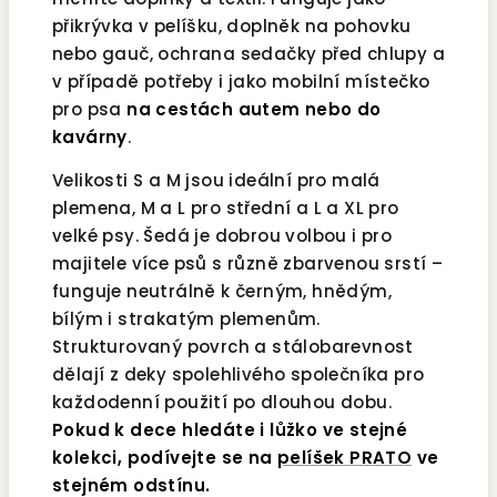
přikrývka v pelíšku, doplněk na pohovku
nebo gauč, ochrana sedačky před chlupy a
v případě potřeby i jako mobilní místečko
pro psa
na cestách autem nebo do
kavárny
.
Velikosti S a M jsou ideální pro malá
plemena, M a L pro střední a L a XL pro
velké psy. Šedá je dobrou volbou i pro
majitele více psů s různě zbarvenou srstí –
funguje neutrálně k černým, hnědým,
bílým i strakatým plemenům.
Strukturovaný povrch a stálobarevnost
dělají z deky spolehlivého společníka pro
každodenní použití po dlouhou dobu.
Pokud k dece hledáte i lůžko ve stejné
kolekci, podívejte se na
pelíšek PRATO
ve
stejném odstínu.