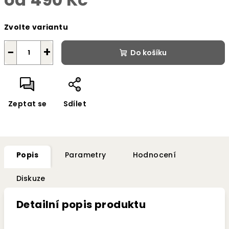
Měrná
Zvolte variantu
cena:
−
+
Do košíku
Zeptat se
Sdílet
Popis
Parametry
Hodnocení
Diskuze
Detailní popis produktu