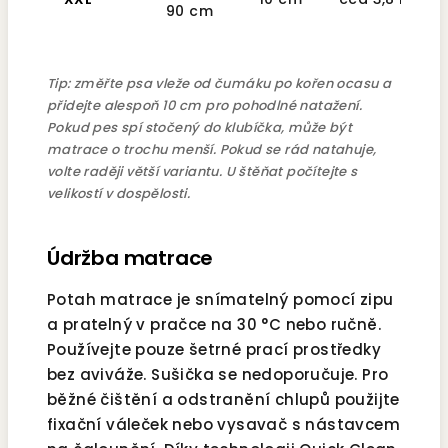
90 cm
Tip: změřte psa vleže od čumáku po kořen ocasu a
přidejte alespoň 10 cm pro pohodlné natažení.
Pokud pes spí stočený do klubíčka, může být
matrace o trochu menší. Pokud se rád natahuje,
volte raději větší variantu. U štěňat počítejte s
velikostí v dospělosti.
Údržba matrace
Potah matrace je snímatelný pomocí zipu
a pratelný v pračce na 30 °C nebo ručně.
Používejte pouze šetrné prací prostředky
bez aviváže. Sušička se nedoporučuje. Pro
běžné čištění a odstranění chlupů použijte
fixační váleček nebo vysavač s nástavcem