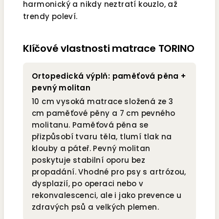
harmonický a nikdy neztratí kouzlo, až
trendy poleví.
Klíčové vlastnosti matrace TORINO
Ortopedická výplň: paměťová pěna +
pevný molitan
10 cm vysoká matrace složená ze 3
cm paměťové pěny a 7 cm pevného
molitanu. Paměťová pěna se
přizpůsobí tvaru těla, tlumí tlak na
klouby a páteř. Pevný molitan
poskytuje stabilní oporu bez
propadání. Vhodné pro psy s artrózou,
dysplazií, po operaci nebo v
rekonvalescenci, ale i jako prevence u
zdravých psů a velkých plemen.