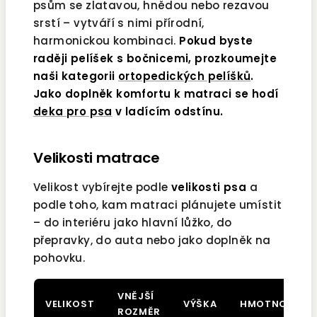
psům se zlatavou, hnědou nebo rezavou
srstí – vytváří s nimi přírodní,
harmonickou kombinaci.
Pokud byste
raději pelíšek s bočnicemi, prozkoumejte
naši kategorii
ortopedických pelíšků
.
Jako doplněk komfortu k matraci se hodí
deka pro psa
v ladícím odstínu.
Velikosti matrace
Velikost vybírejte podle
velikosti psa
a
podle toho, kam matraci plánujete umístit
– do interiéru jako hlavní lůžko, do
přepravky, do auta nebo jako doplněk na
pohovku.
VNĚJŠÍ
VELIKOST
VÝŠKA
HMOTNOST
ROZMĚR