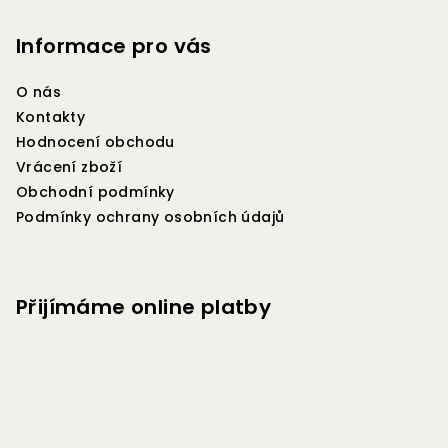
á
p
Informace pro vás
a
O nás
t
Kontakty
í
Hodnocení obchodu
Vrácení zboží
Obchodní podmínky
Podmínky ochrany osobních údajů
Přijímáme online platby