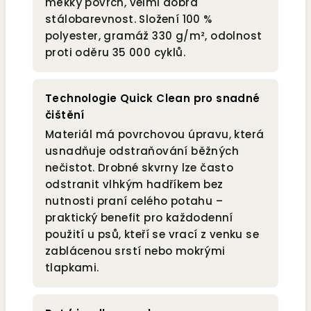
měkký povrch, velmi dobrá
stálobarevnost. Složení 100 %
polyester, gramáž 330 g/m², odolnost
proti oděru 35 000 cyklů.
Technologie Quick Clean pro snadné
čištění
Materiál má povrchovou úpravu, která
usnadňuje odstraňování běžných
nečistot. Drobné skvrny lze často
odstranit vlhkým hadříkem bez
nutnosti praní celého potahu –
praktický benefit pro každodenní
použití u psů, kteří se vrací z venku se
zablácenou srstí nebo mokrými
tlapkami.