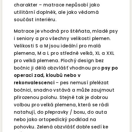
charakter – matrace nepůsobí jako
utilitární doplněk, ale jako vědomá
součást interiéru.
Matrace je vhodná pro štěňata, mladé psy
i seniory a pro všechny velikosti plemen.
Velikosti S a M jsou ideální pro malá
plemena, M a L pro středně velká, XL a XXL
pro velká plemena. Plochý design bez
bočnic ji dělá obzvlášť vhodnou pro
psy po
operaci zad, kloubů nebo v
rekonvalescenci
– pes nemusí přelézat
bočnici, snadno vstává a může zaujmout
přirozenou polohu. Stejně tak je dobrou
volbou pro velká plemena, která se rádi
natahují, do přepravky / boxu, do auta
nebo jako ortopedický podklad na
pohovku. Zelená obzvlášť dobře sedí ke