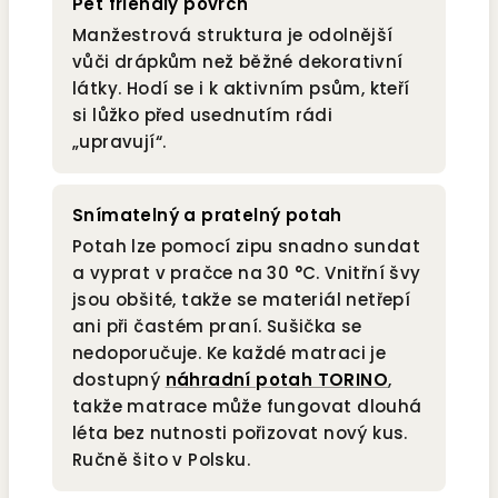
Pet friendly povrch
Manžestrová struktura je odolnější
vůči drápkům než běžné dekorativní
látky. Hodí se i k aktivním psům, kteří
si lůžko před usednutím rádi
„upravují“.
Snímatelný a pratelný potah
Potah lze pomocí zipu snadno sundat
a vyprat v pračce na 30 °C. Vnitřní švy
jsou obšité, takže se materiál netřepí
ani při častém praní. Sušička se
nedoporučuje. Ke každé matraci je
dostupný
náhradní potah TORINO
,
takže matrace může fungovat dlouhá
léta bez nutnosti pořizovat nový kus.
Ručně šito v Polsku.