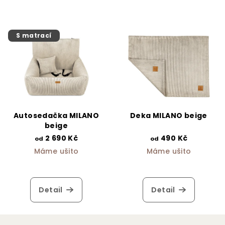
S matrací
Autosedačka MILANO
Deka MILANO beige
beige
2 690 Kč
490 Kč
od
od
Máme ušito
Máme ušito
Detail
Detail
Z