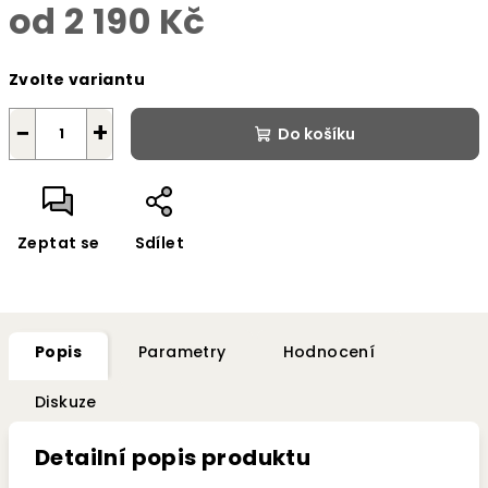
od
2 190 Kč
Měrná
Zvolte variantu
cena:
−
+
Do košíku
Zeptat se
Sdílet
Popis
Parametry
Hodnocení
Diskuze
Detailní popis produktu