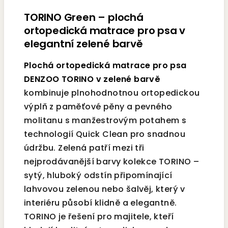
TORINO Green – plochá
ortopedická matrace pro psa v
elegantní zelené barvě
Plochá ortopedická matrace pro psa
DENZOO TORINO v zelené barvě
kombinuje plnohodnotnou ortopedickou
výplň z paměťové pěny a pevného
molitanu s manžestrovým potahem s
technologií Quick Clean pro snadnou
údržbu. Zelená patří mezi tři
nejprodávanější barvy kolekce TORINO –
sytý, hluboký odstín připomínající
lahvovou zelenou nebo šalvěj, který v
interiéru působí klidně a elegantně.
TORINO je řešení pro majitele, kteří