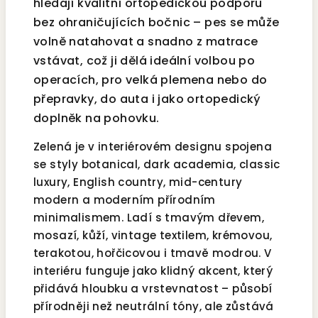
hledají kvalitní ortopedickou podporu
bez ohraničujících bočnic – pes se může
volně natahovat a snadno z matrace
vstávat, což ji dělá ideální volbou po
operacích, pro velká plemena nebo do
přepravky, do auta i jako ortopedický
doplněk na pohovku.
Zelená je v interiérovém designu spojena
se styly botanical, dark academia, classic
luxury, English country, mid-century
modern a moderním přírodním
minimalismem. Ladí s tmavým dřevem,
mosazí, kůží, vintage textilem, krémovou,
terakotou, hořčicovou i tmavě modrou. V
interiéru funguje jako klidný akcent, který
přidává hloubku a vrstevnatost – působí
přírodněji než neutrální tóny, ale zůstává