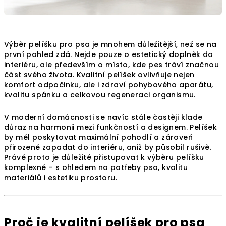
Výběr pelíšku pro psa je mnohem důležitější, než se na
první pohled zdá. Nejde pouze o estetický doplněk do
interiéru, ale především o místo, kde pes tráví značnou
část svého života. Kvalitní pelíšek ovlivňuje nejen
komfort odpočinku, ale i zdraví pohybového aparátu,
kvalitu spánku a celkovou regeneraci organismu.
V moderní domácnosti se navíc stále častěji klade
důraz na harmonii mezi funkčností a designem. Pelíšek
by měl poskytovat maximální pohodlí a zároveň
přirozeně zapadat do interiéru, aniž by působil rušivě.
Právě proto je důležité přistupovat k výběru pelíšku
komplexně – s ohledem na potřeby psa, kvalitu
materiálů i estetiku prostoru.
Proč je kvalitní pelíšek pro psa