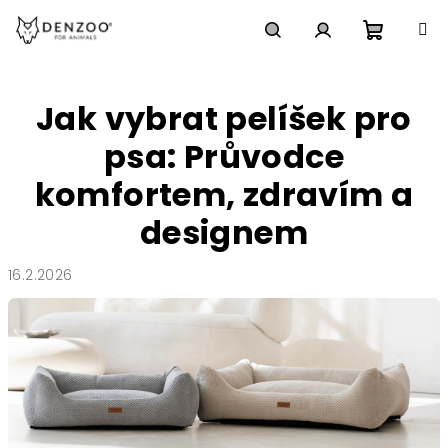
Přejít
na
obsah
Nákupn
Hledat
Přihlášení
Jak vybrat pelíšek pro
košík
psa: Průvodce
komfortem, zdravím a
designem
16.2.2026