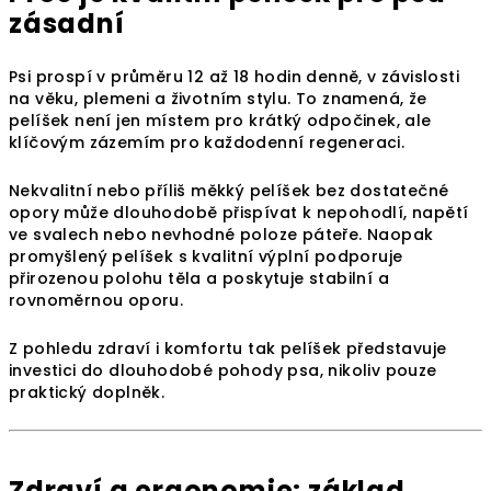
zásadní
Psi prospí v průměru 12 až 18 hodin denně, v závislosti
na věku, plemeni a životním stylu. To znamená, že
pelíšek není jen místem pro krátký odpočinek, ale
klíčovým zázemím pro každodenní regeneraci.
Nekvalitní nebo příliš měkký pelíšek bez dostatečné
opory může dlouhodobě přispívat k nepohodlí, napětí
ve svalech nebo nevhodné poloze páteře. Naopak
promyšlený pelíšek s kvalitní výplní podporuje
přirozenou polohu těla a poskytuje stabilní a
rovnoměrnou oporu.
Z pohledu zdraví i komfortu tak pelíšek představuje
investici do dlouhodobé pohody psa, nikoliv pouze
praktický doplněk.
Zdraví a ergonomie: základ