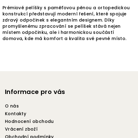
Prémiové pelíšky s paměťovou pěnou a ortopedickou
konstrukcí představují moderní řešení, které spojuje
zdravý odpočinek s elegantním designem. Díky
promyšlenému zpracování se pelíšek stává nejen
místem odpočinku, ale i harmonickou součástí
domova, kde má komfort a kvalita své pevné místo.
Z
á
p
Informace pro vás
a
O nás
t
Kontakty
í
Hodnocení obchodu
Vrácení zboží
Obchodní podmínky