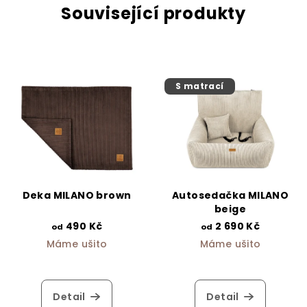
Související produkty
S matrací
Deka MILANO brown
Autosedačka MILANO
beige
490 Kč
2 690 Kč
od
od
Máme ušito
Máme ušito
Detail
Detail