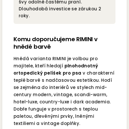
švy odolné častému praní.
Dlouhodobá investice se zárukou 2
roky.
Komu doporučujeme RIMINI v
hnědé barvě
Hnědá varianta RIMINI je volbou pro
majitele, kteří hledají
plnohodnotný
ortopedický pelíšek pro psa
v charakterní
teplé barvě s nadčasovou estetikou. Hodí
se zejména do interiérů ve stylech mid-
century modern, vintage, scandi-warm,
hotel-luxe, country-luxe i dark academia.
Dobře funguje v prostorech s teplou
paletou, dřevěnými prvky, lněnými
textiliemi a vintage doplňky.