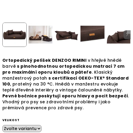
Ortopedický pelíšek DENZOO RIMINI
v hřejivé hnědé
barvě
s plnohodnotnou ortopedickou matrací 7 cm
pro maximální oporu kloubů a páteře
. Klasický
manžestrový potah
s certifikací OEKO-TEX® Standard
100
, pratelný na 30 °C. Hnědá v manžestru evokuje
teplé dřevěné interiéry a vintage čalouněné nábytky.
Pevné bočnice poskytují oporu hlavy a pocit bezpečí
.
Vhodný pro psy se zdravotními problémy i jako
prémiová prevence pro zdravé psy.
VELIKOST