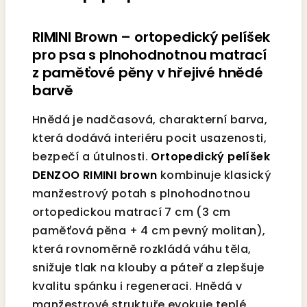
RIMINI Brown – ortopedický pelíšek
pro psa s plnohodnotnou matrací
z paměťové pěny v hřejivé hnědé
barvě
Hnědá je nadčasová, charakterní barva,
která dodává interiéru pocit usazenosti,
bezpečí a útulnosti.
Ortopedický pelíšek
DENZOO RIMINI brown
kombinuje klasický
manžestrový potah s plnohodnotnou
ortopedickou matrací 7 cm (3 cm
paměťová pěna + 4 cm pevný molitan),
která rovnoměrně rozkládá váhu těla,
snižuje tlak na klouby a páteř a zlepšuje
kvalitu spánku i regeneraci. Hnědá v
manžestrové struktuře evokuje teplé