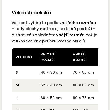
Velikosti pelíšku
Velikost vybírejte podle
vnitřního rozměru
– tedy plochy matrace, na které pes leží –
a zároveň zohledněte
vnější rozměr
, což je
velikost celého pelíšku včetně okrajů.
VNITŘNÍ
VNĚJŠÍ
VELIKOST
HM
ROZMĚR
ROZMĚR
S
40 × 30 cm
70 × 50 cm
cca
M
52 × 40 cm
80 × 60 cm
cca
L
60 × 50 cm
90 × 75 cm
cc