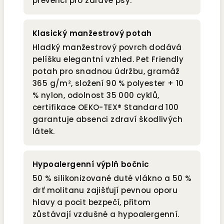
prevenci pro zdravé psy.
Klasický manžestrový potah
Hladký manžestrový povrch dodává
pelíšku elegantní vzhled. Pet Friendly
potah pro snadnou údržbu, gramáž
365 g/m², složení 90 % polyester + 10
% nylon, odolnost 35 000 cyklů,
certifikace OEKO-TEX® Standard 100
garantuje absenci zdraví škodlivých
látek.
Hypoalergenní výplň bočnic
50 % silikonizované duté vlákno a 50 %
drť molitanu zajišťují pevnou oporu
hlavy a pocit bezpečí, přitom
zůstávají vzdušné a hypoalergenní.