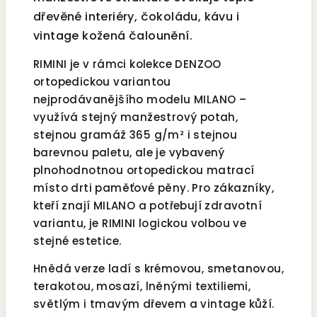
dřevěné interiéry, čokoládu, kávu i
vintage kožená čalounění.
RIMINI je v rámci kolekce DENZOO
ortopedickou variantou
nejprodávanějšího modelu MILANO –
využívá stejný manžestrový potah,
stejnou gramáž 365 g/m² i stejnou
barevnou paletu, ale je vybavený
plnohodnotnou ortopedickou matrací
místo drti paměťové pěny. Pro zákazníky,
kteří znají MILANO a potřebují zdravotní
variantu, je RIMINI logickou volbou ve
stejné estetice.
Hnědá verze ladí s krémovou, smetanovou,
terakotou, mosazí, lněnými textiliemi,
světlým i tmavým dřevem a vintage kůží.