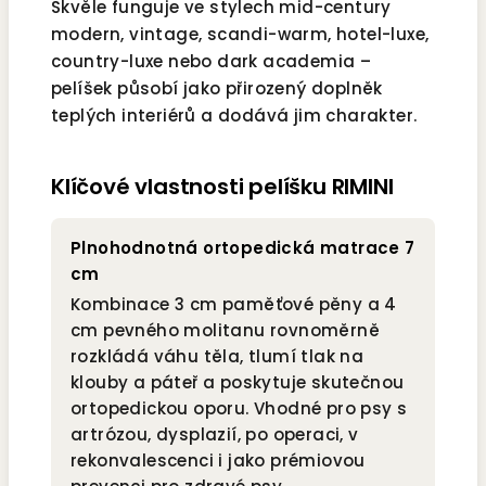
Skvěle funguje ve stylech mid-century
modern, vintage, scandi-warm, hotel-luxe,
country-luxe nebo dark academia –
pelíšek působí jako přirozený doplněk
teplých interiérů a dodává jim charakter.
Klíčové vlastnosti pelíšku RIMINI
Plnohodnotná ortopedická matrace 7
cm
Kombinace 3 cm paměťové pěny a 4
cm pevného molitanu rovnoměrně
rozkládá váhu těla, tlumí tlak na
klouby a páteř a poskytuje skutečnou
ortopedickou oporu. Vhodné pro psy s
artrózou, dysplazií, po operaci, v
rekonvalescenci i jako prémiovou