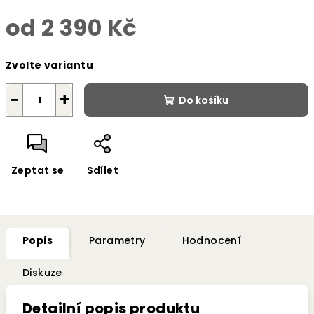
od
2 390 Kč
Měrná
Zvolte variantu
cena:
−
+
Do košíku
Zeptat se
Sdílet
Popis
Parametry
Hodnocení
Diskuze
Detailní popis produktu