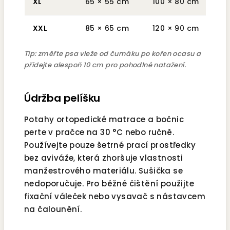
XL
65 × 55 cm
100 × 80 cm
cca
XXL
85 × 65 cm
120 × 90 cm
cca
Tip: změřte psa vleže od čumáku po kořen ocasu a
přidejte alespoň 10 cm pro pohodlné natažení.
Údržba pelíšku
Potahy ortopedické matrace a bočnic
perte v pračce na 30 °C nebo ručně.
Používejte pouze šetrné prací prostředky
bez aviváže, která zhoršuje vlastnosti
manžestrového materiálu. Sušička se
nedoporučuje. Pro běžné čištění použijte
fixační váleček nebo vysavač s nástavcem
na čalounění.