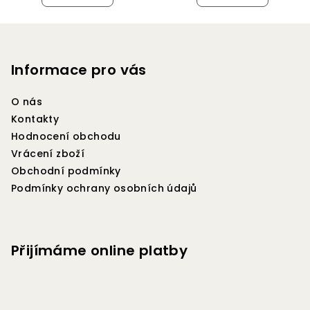
Z
á
p
Informace pro vás
a
O nás
t
Kontakty
í
Hodnocení obchodu
Vrácení zboží
Obchodní podmínky
Podmínky ochrany osobních údajů
Přijímáme online platby