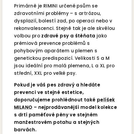
Primárně je RIMINI určené psům se
zdravotními problémy – s artrózou,
dysplazií, bolestí zad, po operaci nebo v
rekonvalescenci. Stejně tak je ale skvělou
volbou pro
zdravé psy a štěňata
jako
prémiová prevence problémů s
pohybovým aparátem u plemen s
genetickou predispozicí. Velikosti S a M
jsou ideální pro malá plemena, L a XL pro
střední, XXL pro velké psy.
Pokud je váš pes zdravý a hledáte
prevenci ve stejné estetice,
doporučujeme prohlédnout také
pelíšek
MILANO
– nejprodávanější model kolekce
s drtí paměťové pěny ve stejném
manžestrovém potahu a stejných
barvách.