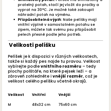
pratelný potah, stačí jej vložit do pračky a
vyprat na 30°C. Je možné také zakoupit
náhradní potah na výměnu.
Přizpůsobitelná výplň
: Naše pelíšky mají
vnitřní výplně v samostatném potahu se
zipem, můžete tak svému psu přizpůsobit
pelech přesně podle jeho potřeb.
Velikosti pelíšku
Pelíšek je k dispozici v různých velikostech,
takže si každý pes najde tu pravou.
Velikost
vybírejte podle
vnitřního rozměru
– tedy
plochy polštáře, na které pejsek leží – a
zároveň zohledněte i
vnější rozměr
, což je
velikost celého pelíšku včetně okrajů.
Velikost
Vnitřní
Vnější
M
48x32 cm
75x60 cm