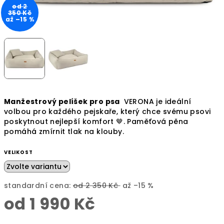
od 2
350 Kč
až –15 %
Manžestrový pelíšek pro psa
VERONA je ideální
volbou pro každého pejskaře, který chce svému psovi
poskytnout nejlepší komfort 🤎. Paměťová pěna
pomáhá zmírnit tlak na klouby.
VELIKOST
standardní cena:
od 2 350 Kč
až –15 %
od
1 990 Kč
Měrná