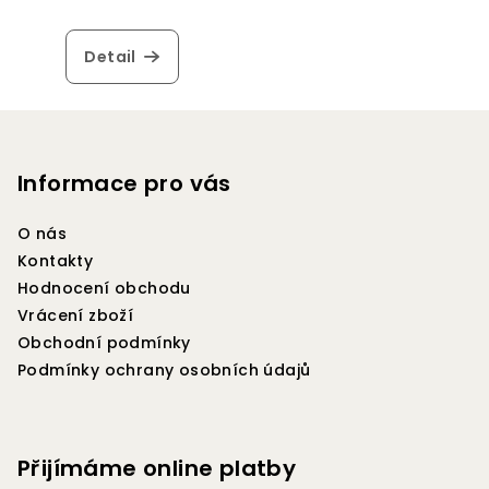
Detail
Z
á
p
Informace pro vás
a
O nás
t
Kontakty
í
Hodnocení obchodu
Vrácení zboží
Obchodní podmínky
Podmínky ochrany osobních údajů
Přijímáme online platby