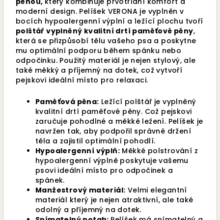
pěnou,
který kombinuje
prvotřídní komfort a
moderní design. Pelíšek VERONA je vyplněn v
bocích hypoalergenní výplní a ležící plochu tvoří
polštář vyplněný kvalitní drtí paměťové pěny
,
která se přizpůsobí tělu vašeho psa a poskytne
mu optimální podporu během spánku nebo
odpočinku. Použitý materiál je nejen stylový, ale
také měkký a příjemný na dotek, což vytvoří
pejskovi ideální místo pro relaxaci.
Paměťová pěna:
Ležící polštář je vyplněný
kvalitní drtí paměťové pěny. Což pejskovi
zaručuje pohodlné a měkké ležení.
Pelíšek je
navržen tak, aby podpořil správné držení
těla a zajistil optimální pohodlí.
Hypoalergenní výplň:
Měkké polstrování z
hypoalergenní výplně­ poskytuje vašemu
psovi ideální místo pro odpočinek a
spánek.
Manžestrový materiál:
Velmi elegantní
materiál který je nejen atraktivní, ale také
odolný a příjemný na dotek.
Snímatelný potah:
Pelíšek má snímatelný a