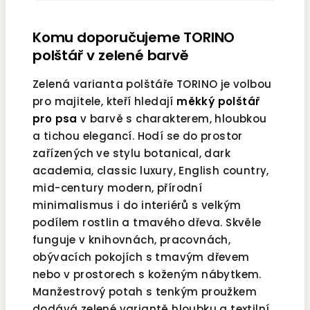
Komu doporučujeme TORINO
polštář v zelené barvě
Zelená varianta polštáře TORINO je volbou
pro majitele, kteří hledají
měkký polštář
pro psa
v barvě s charakterem, hloubkou
a tichou elegancí. Hodí se do prostor
zařízených ve stylu botanical, dark
academia, classic luxury, English country,
mid-century modern, přírodní
minimalismus i do interiérů s velkým
podílem rostlin a tmavého dřeva. Skvěle
funguje v knihovnách, pracovnách,
obývacích pokojích s tmavým dřevem
nebo v prostorech s koženým nábytkem.
Manžestrový potah s tenkým proužkem
dodává zelené variantě hloubku a textilní