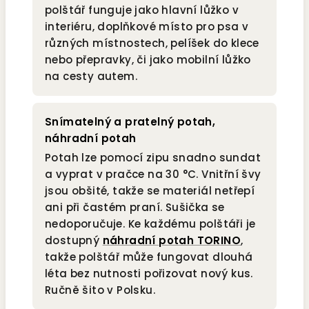
polštář funguje jako hlavní lůžko v
interiéru, doplňkové místo pro psa v
různých místnostech, pelíšek do klece
nebo přepravky, či jako mobilní lůžko
na cesty autem.
Snímatelný a pratelný potah,
náhradní potah
Potah lze pomocí zipu snadno sundat
a vyprat v pračce na 30 °C. Vnitřní švy
jsou obšité, takže se materiál netřepí
ani při častém praní. Sušička se
nedoporučuje. Ke každému polštáři je
dostupný
náhradní potah TORINO
,
takže polštář může fungovat dlouhá
léta bez nutnosti pořizovat nový kus.
Ručně šito v Polsku.