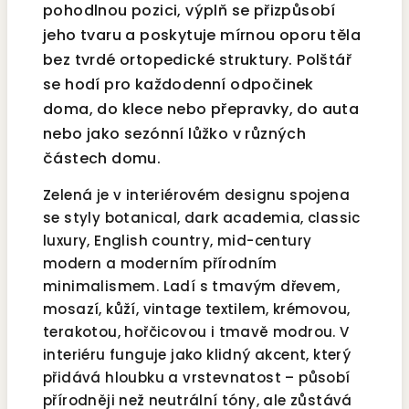
pohodlnou pozici, výplň se přizpůsobí
jeho tvaru a poskytuje mírnou oporu těla
bez tvrdé ortopedické struktury. Polštář
se hodí pro každodenní odpočinek
doma, do klece nebo přepravky, do auta
nebo jako sezónní lůžko v různých
částech domu.
Zelená je v interiérovém designu spojena
se styly botanical, dark academia, classic
luxury, English country, mid-century
modern a moderním přírodním
minimalismem. Ladí s tmavým dřevem,
mosazí, kůží, vintage textilem, krémovou,
terakotou, hořčicovou i tmavě modrou. V
interiéru funguje jako klidný akcent, který
přidává hloubku a vrstevnatost – působí
přírodněji než neutrální tóny, ale zůstává