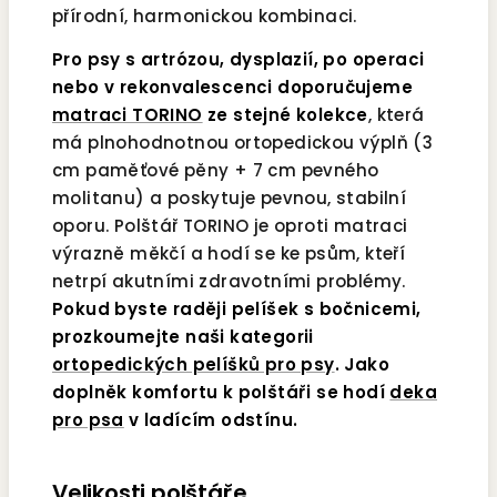
přírodní, harmonickou kombinaci.
Pro psy s artrózou, dysplazií, po operaci
nebo v rekonvalescenci doporučujeme
matraci TORINO
ze stejné kolekce
, která
má plnohodnotnou ortopedickou výplň (3
cm paměťové pěny + 7 cm pevného
molitanu) a poskytuje pevnou, stabilní
oporu. Polštář TORINO je oproti matraci
výrazně měkčí a hodí se ke psům, kteří
netrpí akutními zdravotními problémy.
Pokud byste raději pelíšek s bočnicemi,
prozkoumejte naši kategorii
ortopedických pelíšků pro psy
. Jako
doplněk komfortu k polštáři se hodí
deka
pro psa
v ladícím odstínu.
Velikosti polštáře