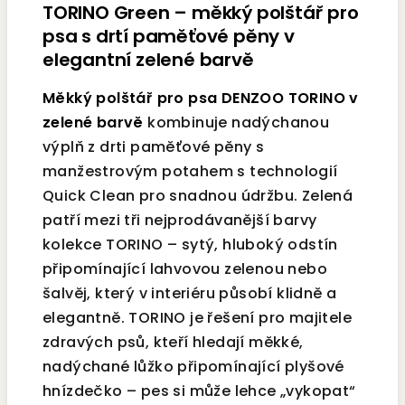
TORINO Green – měkký polštář pro
psa s drtí paměťové pěny v
elegantní zelené barvě
Měkký polštář pro psa DENZOO TORINO v
zelené barvě
kombinuje nadýchanou
výplň z drti paměťové pěny s
manžestrovým potahem s technologií
Quick Clean pro snadnou údržbu. Zelená
patří mezi tři nejprodávanější barvy
kolekce TORINO – sytý, hluboký odstín
připomínající lahvovou zelenou nebo
šalvěj, který v interiéru působí klidně a
elegantně. TORINO je řešení pro majitele
zdravých psů, kteří hledají měkké,
nadýchané lůžko připomínající plyšové
hnízdečko – pes si může lehce „vykopat“