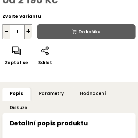
Měrná
Zvolte variantu
cena:
−
+
Do košíku
Zeptat se
Sdílet
Popis
Parametry
Hodnocení
Diskuze
Detailní popis produktu