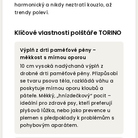
harmonický a nikdy neztratí kouzlo, až
trendy poleví.
Klíčové vlastnosti polštáře TORINO
Výplň z drti paměťové pěny –
měkkost s mírnou oporou
10 cm vysoká nadýchaná výplň z
drobné drti paměťové pěny. Přizpůsobí
se tvaru psova těla, rozkládá váhu a
poskytuje mírnou oporu kloubů a
páteře. Měkký, „hnízdečkový“ pocit –
ideální pro zdravé psy, kteří preferují
plyšová lůžka, nebo jako prevence u
plemen s předpoklady k problémům s
pohybovým aparátem.