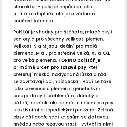
charakter – polštář nepůsobí jako
utilitární doplněk, ale jako vědomá
součást interiéru.
Polštář je vhodný pro štěňata, mladé psy i
seniory a pro všechny velikosti plemen.
Velikosti S a M jsou ideální pro malá
plemena, M a L pro středně velká, XL a XXL
pro velká plemena.
TORINO polštář je
primárně určen pro zdravé psy
, kteří
preferují měkká, nadýchaná lůžka a rádi
se zavrtávají do „hnízdečka“. Hodí se také
jako prevence u plemen s genetickými
předpoklady k problémům s klouby a
páteří, ne však jako primární řešení pro psy
s aktivními ortopedickými potížemi. Zelená
obzvlášť dobře sedí ke psům se zlatavou,
hnědou nebo rezavou srstí – vytváří s nimi