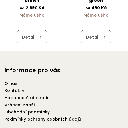
brown
green
2 690 Kč
490 Kč
od
od
Máme ušito
Máme ušito
Detail
Detail
Z
á
p
Informace pro vás
a
O nás
t
Kontakty
í
Hodnocení obchodu
Vrácení zboží
Obchodní podmínky
Podmínky ochrany osobních údajů