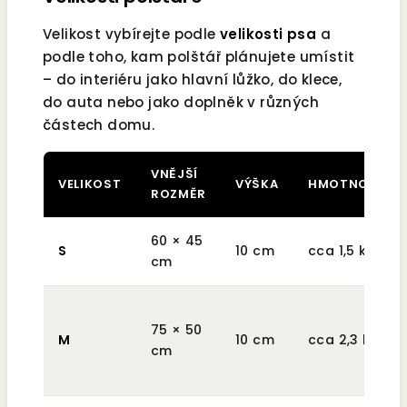
Velikost vybírejte podle
velikosti psa
a
podle toho, kam polštář plánujete umístit
– do interiéru jako hlavní lůžko, do klece,
do auta nebo jako doplněk v různých
částech domu.
VNĚJŠÍ
VELIKOST
VÝŠKA
HMOTNOST
ROZMĚR
60 × 45
S
10 cm
cca 1,5 kg
cm
75 × 50
M
10 cm
cca 2,3 kg
cm