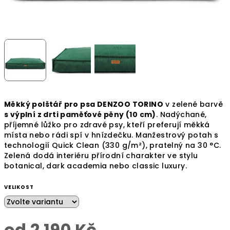
Měkký polštář pro psa DENZOO TORINO
v zelené barvě
s výplní z drti paměťové pěny (10 cm)
. Nadýchané,
příjemné lůžko pro zdravé psy, kteří preferují měkká
místa nebo rádi spí v hnízdečku. Manžestrový potah s
technologií Quick Clean (330 g/m²), pratelný na 30 °C.
Zelená dodá interiéru přírodní charakter ve stylu
botanical, dark academia nebo classic luxury.
VELIKOST
od
2 190 Kč