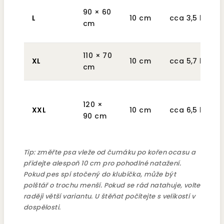
90 × 60
L
10 cm
cca 3,5 kg
cm
110 × 70
XL
10 cm
cca 5,7 kg
cm
120 ×
XXL
10 cm
cca 6,5 kg
90 cm
Tip: změřte psa vleže od čumáku po kořen ocasu a
přidejte alespoň 10 cm pro pohodlné natažení.
Pokud pes spí stočený do klubíčka, může být
polštář o trochu menší. Pokud se rád natahuje, volte
raději větší variantu. U štěňat počítejte s velikostí v
dospělosti.