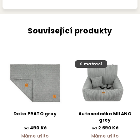
Související produkty
S matrací
Deka PRATO grey
Autosedačka MILANO
grey
490 Kč
2 690 Kč
od
od
Máme ušito
Máme ušito