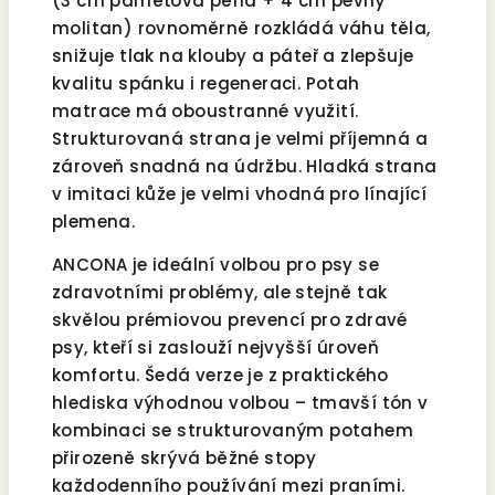
(3 cm paměťová pěna + 4 cm pevný
molitan) rovnoměrně rozkládá váhu těla,
snižuje tlak na klouby a páteř a zlepšuje
kvalitu spánku i regeneraci. Potah
matrace má oboustranné využití.
Strukturovaná strana je velmi příjemná a
zároveň snadná na údržbu. Hladká strana
v imitaci kůže je velmi vhodná pro línající
plemena.
ANCONA je ideální volbou pro psy se
zdravotními problémy, ale stejně tak
skvělou prémiovou prevencí pro zdravé
psy, kteří si zaslouží nejvyšší úroveň
komfortu. Šedá verze je z praktického
hlediska výhodnou volbou – tmavší tón v
kombinaci se strukturovaným potahem
přirozeně skrývá běžné stopy
každodenního používání mezi praními.