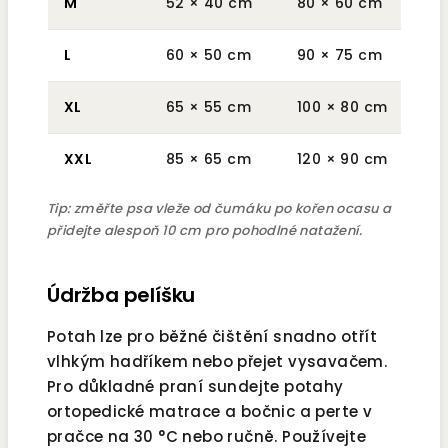
M
52 × 40 cm
80 × 60 cm
cca
L
60 × 50 cm
90 × 75 cm
cc
XL
65 × 55 cm
100 × 80 cm
cca
XXL
85 × 65 cm
120 × 90 cm
cca
Tip: změřte psa vleže od čumáku po kořen ocasu a
přidejte alespoň 10 cm pro pohodlné natažení.
Údržba pelíšku
Potah lze pro běžné čištění snadno otřít
vlhkým hadříkem nebo přejet vysavačem.
Pro důkladné praní sundejte potahy
ortopedické matrace a bočnic a perte v
pračce na 30 °C nebo ručně. Používejte