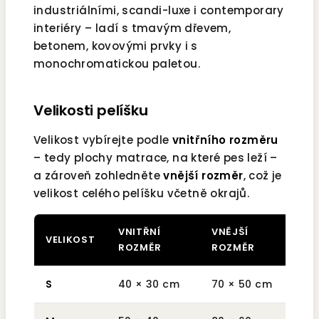
industriálními, scandi-luxe i contemporary
interiéry – ladí s tmavým dřevem,
betonem, kovovými prvky i s
monochromatickou paletou.
Velikosti pelíšku
Velikost vybírejte podle
vnitřního rozměru
– tedy plochy matrace, na které pes leží –
a zároveň zohledněte
vnější rozměr
, což je
velikost celého pelíšku včetně okrajů.
VNITŘNÍ
VNĚJŠÍ
VELIKOST
HM
ROZMĚR
ROZMĚR
S
40 × 30 cm
70 × 50 cm
cca