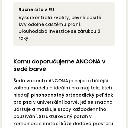
Ručně šito v EU
Vyšší kontrola kvality, pevné obšité
švy odolné častému praní.
Dlouhodobá investice se zárukou 2
roky.
Komu doporučujeme ANCONA v
šedé barvě
Šedá varianta ANCONA je nejpraktičtější
volbou modelu – ideální pro majitele, kteří
hledají
plnohodnotný ortopedický pelíšek
pro psa
v univerzální barvě, jež se snadno
udržuje a maskuje stopy každodenního
používání. Strukturovaný potah v
kombinaci s imitací kůže dodává prostoru