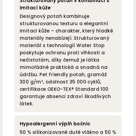
Strukturovaný potah v kombinaci s
imitací kůže
Designový potah kombinuje
strukturovanou texturu a elegantní
imitaci kůže – charakter, který hladké
materiály nenabízejí. Strukturovaný
materiál s technologií Water Stop
poskytuje ochranu proti vlhkosti a
nečistotám, díky čemuž je látka
mimořádně praktická a snadná na
údržbu. Pet Friendly potah, gramáž
300 g/m², odolnost 35 000 cyklů,
certifikace OEKO-TEX® Standard 100
garantuje absenci zdraví škodlivých
látek.
Hypoalergenní výplň bočnic
50 % silikonizované duté vlákno a 50 %