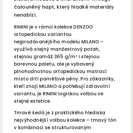
čalouněný hapt, který hladké materiály
nenabízí.
RIMINI je v rámci kolekce DENZOO
ortopedickou variantou
nejprodávanějšího modelu MILANO –
využívá stejný manžestrový potah,
stejnou gramáž 365 g/m² i stejnou
barevnou paletu, ale je vybavený
plnohodnotnou ortopedickou matrací
místo drti paměťové pěny. Pro zákazníky,
kteří znají MILANO a potřebují zdravotní
variantu, je RIMINI logickou volbou ve
stejné estetice.
Tmavě šedá je z praktického hlediska
nejvýhodnější volbou kolekce – tmavý tón
v kombinaci se strukturovaným