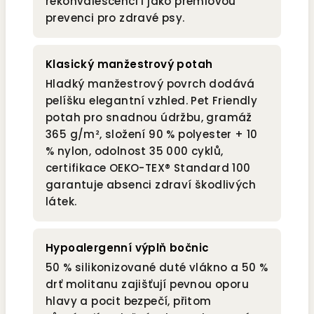
rekonvalescenci i jako prémiovou
prevenci pro zdravé psy.
Klasický manžestrový potah
Hladký manžestrový povrch dodává
pelíšku elegantní vzhled. Pet Friendly
potah pro snadnou údržbu, gramáž
365 g/m², složení 90 % polyester + 10
% nylon, odolnost 35 000 cyklů,
certifikace OEKO-TEX® Standard 100
garantuje absenci zdraví škodlivých
látek.
Hypoalergenní výplň bočnic
50 % silikonizované duté vlákno a 50 %
drť molitanu zajišťují pevnou oporu
hlavy a pocit bezpečí, přitom