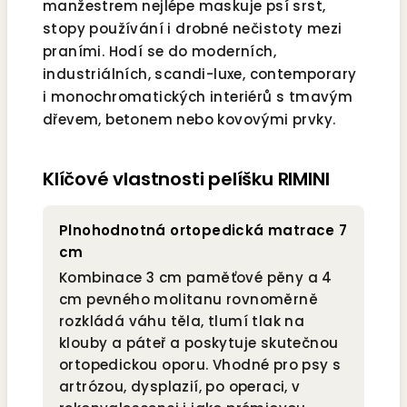
manžestrem nejlépe maskuje psí srst,
stopy používání i drobné nečistoty mezi
praními. Hodí se do moderních,
industriálních, scandi-luxe, contemporary
i monochromatických interiérů s tmavým
dřevem, betonem nebo kovovými prvky.
Klíčové vlastnosti pelíšku RIMINI
Plnohodnotná ortopedická matrace 7
cm
Kombinace 3 cm paměťové pěny a 4
cm pevného molitanu rovnoměrně
rozkládá váhu těla, tlumí tlak na
klouby a páteř a poskytuje skutečnou
ortopedickou oporu. Vhodné pro psy s
artrózou, dysplazií, po operaci, v