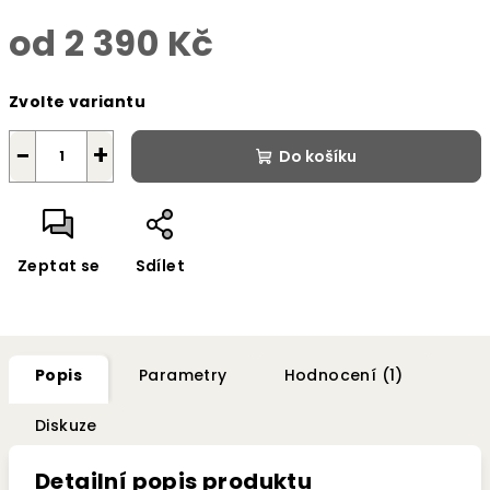
od
2 390 Kč
Měrná
Zvolte variantu
cena:
−
+
Do košíku
Zeptat se
Sdílet
Popis
Parametry
Hodnocení (1)
Diskuze
Detailní popis produktu