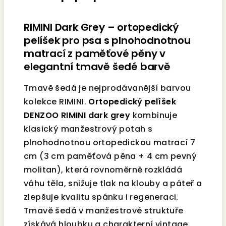
RIMINI Dark Grey – ortopedický
pelíšek pro psa s plnohodnotnou
matrací z paměťové pěny v
elegantní tmavě šedé barvě
Tmavě šedá je nejprodávanější barvou
kolekce RIMINI.
Ortopedický pelíšek
DENZOO RIMINI dark grey
kombinuje
klasický manžestrový potah s
plnohodnotnou ortopedickou matrací 7
cm (3 cm paměťová pěna + 4 cm pevný
molitan), která rovnoměrně rozkládá
váhu těla, snižuje tlak na klouby a páteř a
zlepšuje kvalitu spánku i regeneraci.
Tmavě šedá v manžestrové struktuře
získává hloubku a charakterní vintage