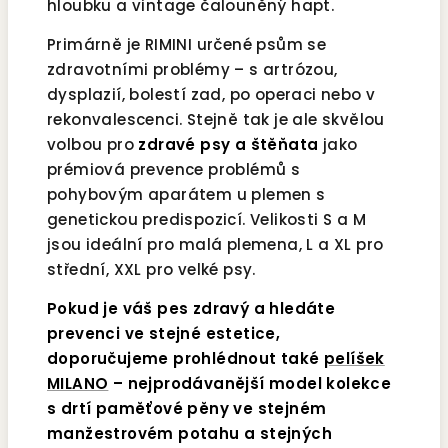
hloubku a vintage čalouněný hapt.
Primárně je RIMINI určené psům se
zdravotními problémy – s artrózou,
dysplazií, bolestí zad, po operaci nebo v
rekonvalescenci. Stejně tak je ale skvělou
volbou pro
zdravé psy a štěňata
jako
prémiová prevence problémů s
pohybovým aparátem u plemen s
genetickou predispozicí. Velikosti S a M
jsou ideální pro malá plemena, L a XL pro
střední, XXL pro velké psy.
Pokud je váš pes zdravý a hledáte
prevenci ve stejné estetice,
doporučujeme prohlédnout také
pelíšek
MILANO
– nejprodávanější model kolekce
s drtí paměťové pěny ve stejném
manžestrovém potahu a stejných