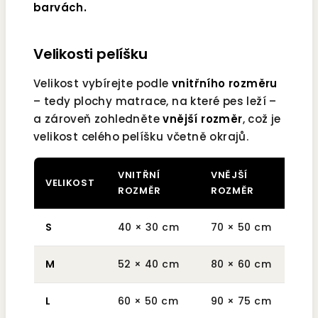
barvách.
Velikosti pelíšku
Velikost vybírejte podle
vnitřního rozměru
– tedy plochy matrace, na které pes leží –
a zároveň zohledněte
vnější rozměr
, což je
velikost celého pelíšku včetně okrajů.
VNITŘNÍ
VNĚJŠÍ
VELIKOST
HM
ROZMĚR
ROZMĚR
S
40 × 30 cm
70 × 50 cm
cca
M
52 × 40 cm
80 × 60 cm
cca
L
60 × 50 cm
90 × 75 cm
cc