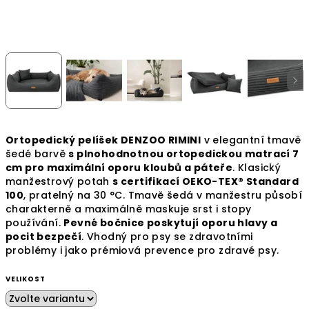
Ortopedický pelíšek DENZOO RIMINI
v elegantní tmavě
šedé barvě
s plnohodnotnou ortopedickou matrací 7
cm pro maximální oporu kloubů a páteře
. Klasický
manžestrový potah
s certifikací OEKO-TEX® Standard
100
, pratelný na 30 °C. Tmavě šedá v manžestru působí
charakterně a maximálně maskuje srst i stopy
používání.
Pevné bočnice poskytují oporu hlavy a
pocit bezpečí
. Vhodný pro psy se zdravotními
problémy i jako prémiová prevence pro zdravé psy.
VELIKOST