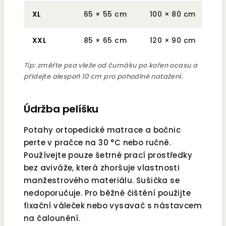
XL
65 × 55 cm
100 × 80 cm
cca
XXL
85 × 65 cm
120 × 90 cm
cca
Tip: změřte psa vleže od čumáku po kořen ocasu a
přidejte alespoň 10 cm pro pohodlné natažení.
Údržba pelíšku
Potahy ortopedické matrace a bočnic
perte v pračce na 30 °C nebo ručně.
Používejte pouze šetrné prací prostředky
bez aviváže, která zhoršuje vlastnosti
manžestrového materiálu. Sušička se
nedoporučuje. Pro běžné čištění použijte
fixační váleček nebo vysavač s nástavcem
na čalounění.