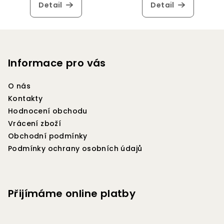
Detail
Detail
Z
á
p
Informace pro vás
a
O nás
t
Kontakty
í
Hodnocení obchodu
Vrácení zboží
Obchodní podmínky
Podmínky ochrany osobních údajů
Přijímáme online platby