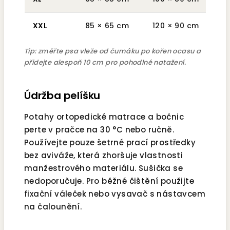
XXL
85 × 65 cm
120 × 90 cm
cca
Tip: změřte psa vleže od čumáku po kořen ocasu a
přidejte alespoň 10 cm pro pohodlné natažení.
Údržba pelíšku
Potahy ortopedické matrace a bočnic
perte v pračce na 30 °C nebo ručně.
Používejte pouze šetrné prací prostředky
bez aviváže, která zhoršuje vlastnosti
manžestrového materiálu. Sušička se
nedoporučuje. Pro běžné čištění použijte
fixační váleček nebo vysavač s nástavcem
na čalounění.