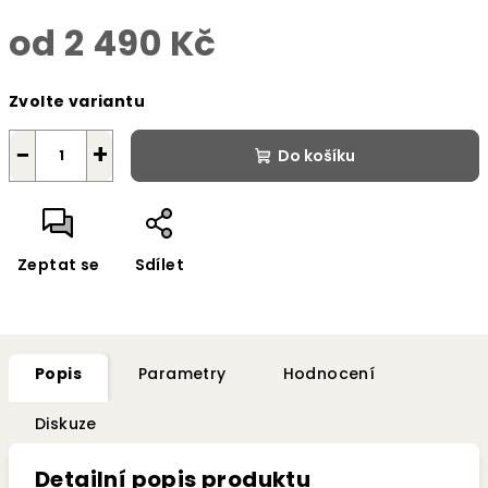
od
2 490 Kč
Měrná
Zvolte variantu
cena:
−
+
Do košíku
Zeptat se
Sdílet
Popis
Parametry
Hodnocení
Diskuze
Detailní popis produktu