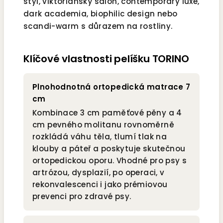
styl, viktoriánský salon, contemporary luxe,
dark academia, biophilic design nebo
scandi-warm s důrazem na rostliny.
Klíčové vlastnosti pelíšku TORINO
Plnohodnotná ortopedická matrace 7
cm
Kombinace 3 cm paměťové pěny a 4
cm pevného molitanu rovnoměrně
rozkládá váhu těla, tlumí tlak na
klouby a páteř a poskytuje skutečnou
ortopedickou oporu. Vhodné pro psy s
artrózou, dysplazií, po operaci, v
rekonvalescenci i jako prémiovou
prevenci pro zdravé psy.