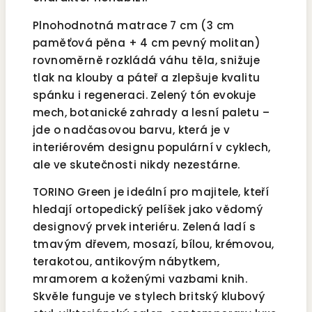
Plnohodnotná matrace 7 cm (3 cm
paměťová pěna + 4 cm pevný molitan)
rovnoměrně rozkládá váhu těla, snižuje
tlak na klouby a páteř a zlepšuje kvalitu
spánku i regeneraci. Zelený tón evokuje
mech, botanické zahrady a lesní paletu –
jde o nadčasovou barvu, která je v
interiérovém designu populární v cyklech,
ale ve skutečnosti nikdy nezestárne.
TORINO Green je ideální pro majitele, kteří
hledají ortopedický pelíšek jako vědomý
designový prvek interiéru. Zelená ladí s
tmavým dřevem, mosazí, bílou, krémovou,
terakotou, antikovým nábytkem,
mramorem a koženými vazbami knih.
Skvěle funguje ve stylech britský klubový