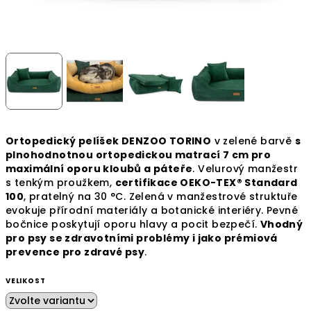
Ortopedický pelíšek DENZOO TORINO
v zelené barvě
s
plnohodnotnou ortopedickou matrací 7 cm pro
maximální oporu kloubů a páteře
. Velurový manžestr
s tenkým proužkem,
certifikace OEKO-TEX® Standard
100
, pratelný na 30 °C. Zelená v manžestrové struktuře
evokuje přírodní materiály a botanické interiéry. Pevné
bočnice poskytují oporu hlavy a pocit bezpečí.
Vhodný
pro psy se zdravotními problémy i jako prémiová
prevence pro zdravé psy
.
VELIKOST