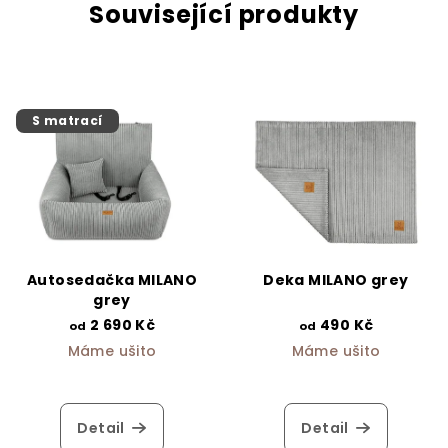
Související produkty
S matrací
Autosedačka MILANO
Deka MILANO grey
grey
2 690 Kč
490 Kč
od
od
Máme ušito
Máme ušito
Detail
Detail