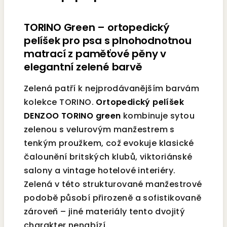
TORINO Green – ortopedický
pelíšek pro psa s plnohodnotnou
matrací z paměťové pěny v
elegantní zelené barvě
Zelená patří k nejprodávanějším barvám
kolekce TORINO.
Ortopedický pelíšek
DENZOO TORINO green
kombinuje sytou
zelenou s velurovým manžestrem s
tenkým proužkem, což evokuje klasické
čalounění britských klubů, viktoriánské
salony a vintage hotelové interiéry.
Zelená v této strukturované manžestrové
podobě působí přirozeně a sofistikovaně
zároveň – jiné materiály tento dvojitý
charakter nenabízí.