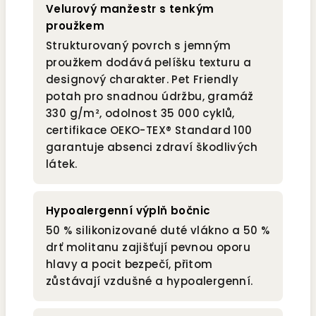
Velurový manžestr s tenkým
proužkem
Strukturovaný povrch s jemným
proužkem dodává pelíšku texturu a
designový charakter. Pet Friendly
potah pro snadnou údržbu, gramáž
330 g/m², odolnost 35 000 cyklů,
certifikace OEKO-TEX® Standard 100
garantuje absenci zdraví škodlivých
látek.
Hypoalergenní výplň bočnic
50 % silikonizované duté vlákno a 50 %
drť molitanu zajišťují pevnou oporu
hlavy a pocit bezpečí, přitom
zůstávají vzdušné a hypoalergenní.