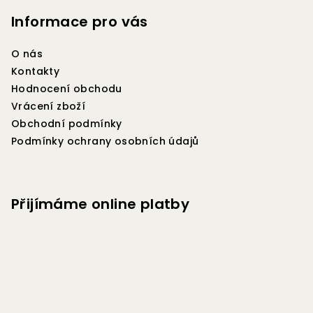
á
p
Informace pro vás
a
O nás
t
Kontakty
í
Hodnocení obchodu
Vrácení zboží
Obchodní podmínky
Podmínky ochrany osobních údajů
Přijímáme online platby