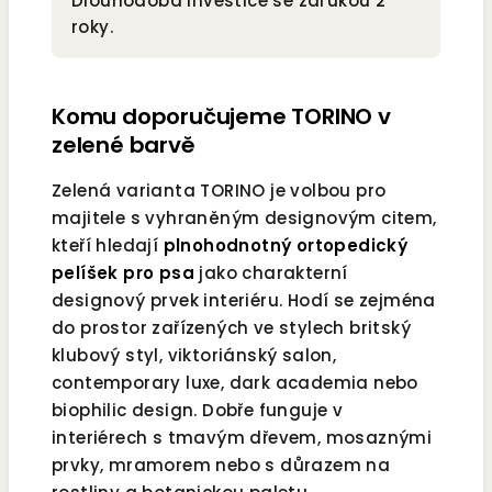
Dlouhodobá investice se zárukou 2
roky.
Komu doporučujeme TORINO v
zelené barvě
Zelená varianta TORINO je volbou pro
majitele s vyhraněným designovým citem,
kteří hledají
plnohodnotný ortopedický
pelíšek pro psa
jako charakterní
designový prvek interiéru. Hodí se zejména
do prostor zařízených ve stylech britský
klubový styl, viktoriánský salon,
contemporary luxe, dark academia nebo
biophilic design. Dobře funguje v
interiérech s tmavým dřevem, mosaznými
prvky, mramorem nebo s důrazem na