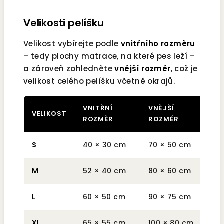
Velikosti pelíšku
Velikost vybírejte podle
vnitřního rozměru
– tedy plochy matrace, na které pes leží –
a zároveň zohledněte
vnější rozměr
, což je
velikost celého pelíšku včetně okrajů.
VNITŘNÍ
VNĚJŠÍ
VELIKOST
HM
ROZMĚR
ROZMĚR
S
40 × 30 cm
70 × 50 cm
cca
M
52 × 40 cm
80 × 60 cm
cca
L
60 × 50 cm
90 × 75 cm
cc
XL
65 × 55 cm
100 × 80 cm
cca