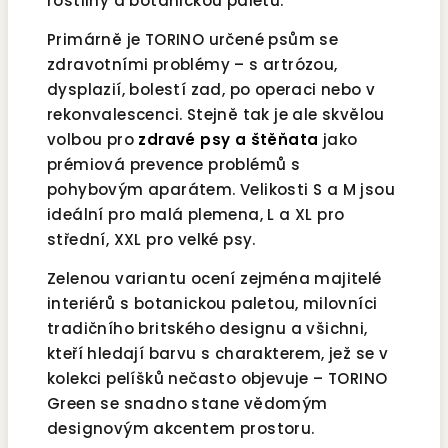
rostliny a botanickou paletu.
Primárně je TORINO určené psům se
zdravotními problémy – s artrózou,
dysplazií, bolestí zad, po operaci nebo v
rekonvalescenci. Stejně tak je ale skvělou
volbou pro
zdravé psy a štěňata
jako
prémiová prevence problémů s
pohybovým aparátem. Velikosti S a M jsou
ideální pro malá plemena, L a XL pro
střední, XXL pro velké psy.
Zelenou variantu ocení zejména majitelé
interiérů s botanickou paletou, milovníci
tradičního britského designu a všichni,
kteří hledají barvu s charakterem, jež se v
kolekci pelíšků nečasto objevuje – TORINO
Green se snadno stane vědomým
designovým akcentem prostoru.